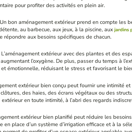
ire pour profiter des activités en plein air.
Un bon aménagement extérieur prend en compte les beso
détente, au barbecue, aux jeux, à la piscine, aux
jardins
t de répondre aux besoins spécifiques de chacun.
:
L’aménagement extérieur avec des plantes et des espac
 en augmentant l’oxygène. De plus, passer du temps à l’ex
t émotionnelle, réduisant le stress et favorisant le bie
ment extérieur bien conçu peut fournir une intimité et 
 clôtures, des haies, des écrans végétaux ou des struct
xtérieur en toute intimité, à l’abri des regards indiscre
ement extérieur bien planifié peut réduire les besoin
e en place d’un système d’irrigation efficace et à la sé
a permet de profiter d’un espace extérieur agréable ave