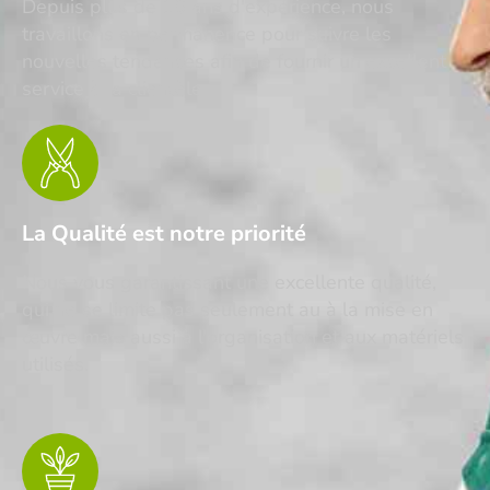
Depuis plus de 10 ans d'expérience, nous
travaillons en permanence pour suivre les
nouvelles tendances afin de fournir un excellent
service à la clientèle.
La Qualité est notre priorité
Nous vous garantissant une excellente qualité,
qui ne se limite pas seulement au à la mise en
œuvre mais aussi à l'organisation et aux matériels
utilisés.