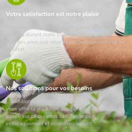
Votre satisfaction est notre plaisir
Nous prenons soin d'écouter chacun de vos
besoins durant notre travail, ainsi que vos
attentes pour que vous soyez toujours satisfait du
résultat.
Nos solutions pour vos besoins
L'ambition du jardinier Tervuren est toujours de
vous offrir la meilleure solution personnalisée,
basée sur ce qui vous satisfait le plus
esthétiquement et économiquement.