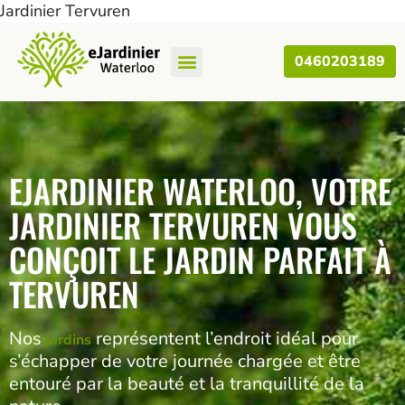
Jardinier Tervuren
0460203189
Nos Articles
EJARDINIER WATERLOO, VOTRE
JARDINIER TERVUREN VOUS
CONÇOIT LE JARDIN PARFAIT À
TERVUREN
Nos
représentent l’endroit idéal pour
jardins
s’échapper de votre journée chargée et être
entouré par la beauté et la tranquillité de la