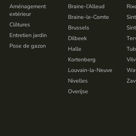
Aménagement
Braine-l’Alleud
Rix
extérieur
Braine-le-Comte
Sin
Clôtures
Brussels
Sin
Entretien jardin
Dilbeek
Ter
Pose de gazon
Halle
Tub
Kortenberg
Vil
Louvain-la-Neuve
Wa
Nivelles
Zav
Overijse