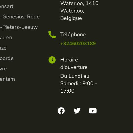
Waterloo, 1410
ensart
Waterloo,
t-Genesius-Rode
Belgique
t-Pieters-Leeuw
Téléphone
vuren
+32460203189
ize
voorde
Horaire
d'ouverture
vre
Du Lundi au
entem
Samedi : 9:00 -
17:00